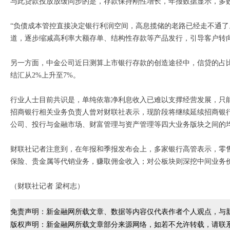
与此贷款投放放缓同步的是，存款保持刚性增长，年报数据显示，多
“负债成本管控直接决定银行利润空间，高息揽储的老路已经走不通了
道，逐步缩减高利率大额存单、结构性存款等产品发行，引导客户转
另一方面，中金公司近日测算上市银行存款的创造途径中，信贷的占比从2
结汇从2%上升至7%。
行业人士目前共识是，单纯依靠净利息收入已难以支撑经营发展，只
招商银行相关业务负责人曾对财联社表示，现阶段将继续延续招商银
公司、投行与金融市场、财富管理与资产管理等四大业务版块之间的
财联社记者注意到，在年报和季报发布会上，多家银行高管表示，零
保险、贵金属等代销业务，赚取佣金收入；对公板块则深挖中间业务
（财联社记者 梁柯志）
免责声明：新金融网所载文章、数据等内容仅代表作者个人观点，与
版权声明：新金融网所载文章部分来源网络，如若不允许转载，请联