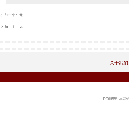
前一个：
无
ꄴ
后一个：
无
ꄲ
关于我们
本网站