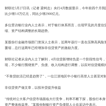
财联社5月27日讯（记者 梁柯志）央行4月数据显示，今年前四个月我国
比少增3.0万亿元，同比少增2900亿元。
多位受访银行业内人士表示，对于银行体系而言，出现罕见的月度信
缩、资产结构调整的长期趋势。
某股份行金融市场部门资深人士表示，近两年该行一直在压降高风险
萎缩，总行这两年已经增加非信贷资产的激励力度。
财联社记者从业内人士了解到，4月信贷新增转负是一个阶段性信号
现，不少银行围绕资产、负债、收入结构进行调整，以应对信贷规模
“不靠贷款活已经是趋势了”，一位江浙地区中小银行高管人士甚至对
非信贷资产做文章，以投补贷提升收益
“传统对公大客户信贷市场面临大行竞争，利率不断下探，股份行本
资产整体收益率。”某股份制银行资产负债部人士在采访中表示。