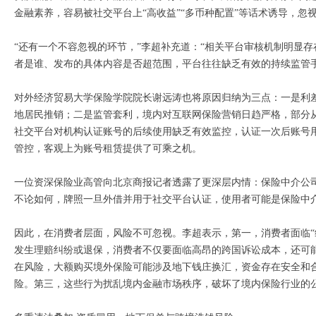
金融素养，容易被社交平台上“高收益”“多币种配置”等话术诱导，
“还有一个不容忽视的环节，”李超补充道：“相关平台审核机制明显
者是谁、发布的具体内容是否超范围，平台往往缺乏有效的持续监管
对外经济贸易大学保险学院院长谢远涛也将原因归纳为三点：一是利
地居民推销；二是监管套利，境内对互联网保险营销日趋严格，部分
社交平台对机构认证账号的后续使用缺乏有效监控，认证一次后账号
管控，客观上为账号租赁提供了可乘之机。
一位资深保险业高管向北京商报记者透露了更深层内情：保险中介公
不论如何，牌照一旦外借并用于社交平台认证，使用者可能是保险中
因此，在消费者层面，风险不可忽视。李超表示，第一，消费者面临“
发生理赔纠纷或退保，消费者不仅要面临高昂的跨国诉讼成本，还可
在风险，大额购买境外保险可能涉及地下钱庄换汇，资金存在安全和
险。第三，这些行为扰乱境内金融市场秩序，破坏了境内保险行业的