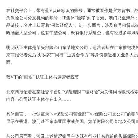
在社交平台上，带有蓝V认证标识的账号，通常被看作是官方背书。
为保险公司分支机构的账号，IP集体“漂移”到了香港、澳门乃至海
品链接，名片上却写着“保险经纪人”。进一步而言，涉及账号租赁或
既涵盖大型公司，也有中型公司，既有银行系险企，也有经过多年风
明明认证主体是某头部险企山东某地支公司，运营者却在广东推销境
京商报记者先后以“买家”“同行”“业务合作方”等身份接近相关业务
面。
蓝V下的“画皮” 认证主体与运营者脱节
北京商报记者在某社交平台以“保险理财”“理财险”为关键词地毯式检
内容与公司认证主体存在出入……
具体而言，一批认证为“××保险公司营业部”“××保险公司支公司”的
显示在香港、澳门甚至东南亚国家或美国。如某财险公司某地支公司I
从公司层面看，涉及上述情况账号主体既有行业排名靠前的头部保险