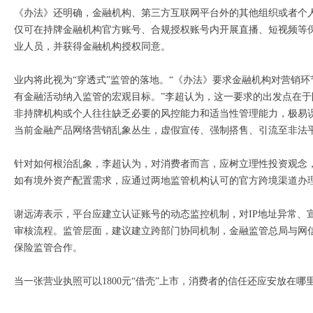
《办法》还明确，金融机构、第三方互联网平台外的其他组织或者个
仅可在持牌金融机构官方账号、合规授权账号内开展直播、短视频等
业人员，并获得金融机构授权同意。
业内将此视为“穿透式”监管的落地。“《办法》要求金融机构对营销环
有金融活动纳入监管的宏观目标。”李超认为，这一要求的出发点在
非持牌机构或个人往往缺乏必要的风控能力和适当性管理能力，极易
当前金融产品网络营销乱象丛生，虚假宣传、强制搭售、引流至非法
针对如何根治乱象，李超认为，对消费者而言，应树立理性投资观念，
如有境外资产配置需求，应通过两地监管机构认可的官方跨境渠道办
谢远涛表示，平台应建立认证账号的动态监控机制，对IP地址异常、
审核流程。监管层面，建议建立跨部门协同机制，金融监管总局与网
保险监管合作。
当一张营业执照可以1800元“借壳”上市，消费者的信任还应安放在