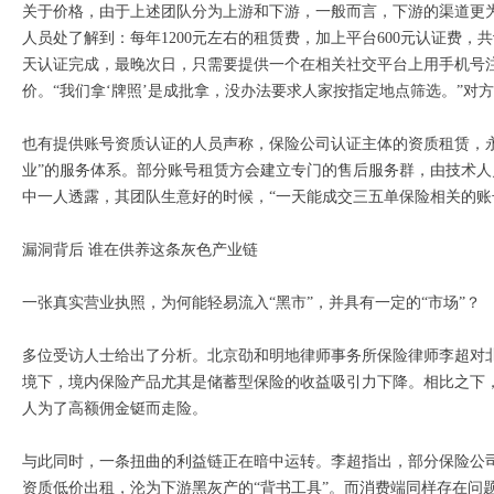
关于价格，由于上述团队分为上游和下游，一般而言，下游的渠道更为
人员处了解到：每年1200元左右的租赁费，加上平台600元认证费，
天认证完成，最晚次日，只需要提供一个在相关社交平台上用手机号
价。“我们拿‘牌照’是成批拿，没办法要求人家按指定地点筛选。”对
也有提供账号资质认证的人员声称，保险公司认证主体的资质租赁，永
业”的服务体系。部分账号租赁方会建立专门的售后服务群，由技术
中一人透露，其团队生意好的时候，“一天能成交三五单保险相关的账
漏洞背后 谁在供养这条灰色产业链
一张真实营业执照，为何能轻易流入“黑市”，并具有一定的“市场”？
多位受访人士给出了分析。北京劭和明地律师事务所保险律师李超对
境下，境内保险产品尤其是储蓄型保险的收益吸引力下降。相比之下
人为了高额佣金铤而走险。
与此同时，一条扭曲的利益链正在暗中运转。李超指出，部分保险公
资质低价出租，沦为下游黑灰产的“背书工具”。而消费端同样存在问