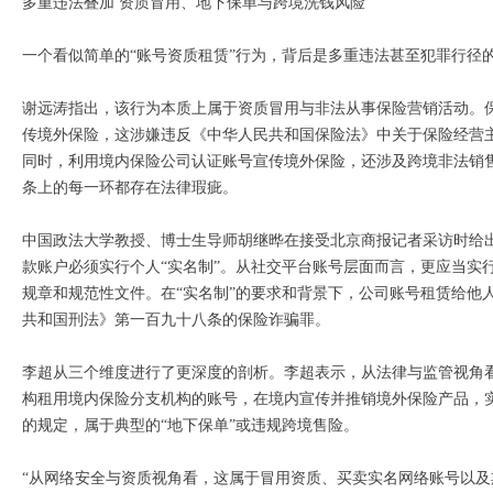
多重违法叠加 资质冒用、地下保单与跨境洗钱风险
一个看似简单的“账号资质租赁”行为，背后是多重违法甚至犯罪行径
谢远涛指出，该行为本质上属于资质冒用与非法从事保险营销活动。
传境外保险，这涉嫌违反《中华人民共和国保险法》中关于保险经营
同时，利用境内保险公司认证账号宣传境外保险，还涉及跨境非法销
条上的每一环都存在法律瑕疵。
中国政法大学教授、博士生导师胡继晔在接受北京商报记者采访时给出
款账户必须实行个人“实名制”。从社交平台账号层面而言，更应当实行
规章和规范性文件。在“实名制”的要求和背景下，公司账号租赁给他
共和国刑法》第一百九十八条的保险诈骗罪。
李超从三个维度进行了更深度的剖析。李超表示，从法律与监管视角
构租用境内保险分支机构的账号，在境内宣传并推销境外保险产品，
的规定，属于典型的“地下保单”或违规跨境售险。
“从网络安全与资质视角看，这属于冒用资质、买卖实名网络账号以及