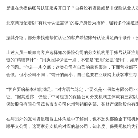
是谁在为提供账号认证服务开口子？自身没有资质或是非保险从业人
北京商报记者以“有账号认证需求”的客户身份为掩护，辗转多个渠道
据其介绍，部分来找他帮忙认证的客户希望账号认证满足两个条件：公
上述人员一般倾向客户选择知名保险公司的分支机构用于账号认证注
链的“精细算计”：“用执照得保证一点，不管是‘套用’还是‘借用’
个问题。”他进一步交底：这类公司有自己的获客渠道，下面营业部
会做。但小公司不同，“铺开的面小，自己也要在互联网上获客求生存
“客户要啥基本都能满足。”对方语气笃定，“要么是××保险有限公司
证。”据其透露，仅他手中可租赁的保险公司分支机构主体就有三家
保险股份有限公司茂名市支公司化州营销服务部、某财产保险股份有
在与另外的账号资质租赁主体沟通中了解到，也不乏头部险企下辖机
顺平支公司，这两家分支机构对应的总公司，知名度、保费规模均为