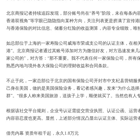
北京商报记者持续追踪发现，部分账号尚在“养号”阶段，未在每条内容
香港双视角”等字眼已隐隐指向某种方向，关注列表更是挤满了宣传港
与香港保险的对比信息、储蓄分红险的收益测算，内容专业细致，唯
如总部位于上海的一家寿险公司威海市荣成支公司的认证主体，在相
港”。北京商报记者通过其账号添加对方为微信好友，对方迅速发来几
家公司的”，对方答：“那不重要。我不代表任何一家保险公司，所有
熟悉内地与境外各大保险公司的理财收益和合同条款。
不止于此，一家总部位于北京的国有保险公司开封市中支杞县营销服
己身在美国，做的是美国保险业务，看记者感兴趣，发来“为什么选择
群”。“很多人称来美国旅游，送孩子上学，顺便就买了。当然也有人
根据该社交平台规则，企业号认证需提交营业执照、认证公函、运营
内容容忍度也更高。显然，上述部分情况凸显出认证主体、实际运营者
借壳内幕 资质年租千起，永久1.8万元