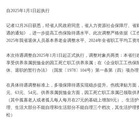
自2025年1月1日起执行
记者12月26日获悉，经省人民政府同意，省人力资源社会保障厅、省
遇的通知》，进一步提高工伤保险待遇水平。此次调整严格依据《工
2025年我省退休人员基本养老金调整水平、2024年全省职工平均
本次待遇调整自2025年1月1日起正式执行，调整对象共两类：本省行政
享受供养亲属抚恤金的因工死亡职工供养亲属；在《企业职工工伤保险试
休、退职的暂行办法》（国发〔1978〕104号）第一条第（四）项办
在具体待遇调整标准上，多项保障待遇实现稳步提升。伤残津贴方面，一
元、63元、54元。供养亲属抚恤金方面，因工死亡职工亲属已领取供
（其中孤寡老人或者孤儿每人每月在27元的基础上增加9元）。生活
理、生活大部分不能自理和生活部分不能自理三个档次，其生活护理费标准
松）