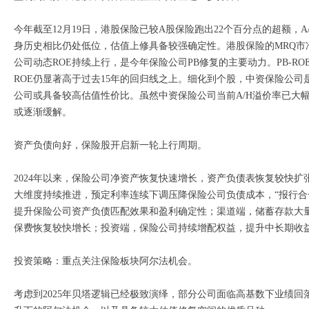
今年截至12月19日，港股保险已较A股保险跑出22个百分点的超额，A
身历史相比仍处低位，估值上修具备较强确定性。港股保险的MRQ市净率（
公司动态ROE持续上行，是今年保险公司PB修复的主要动力。PB-ROE
ROE仍显著高于过去15年的回归线之上。细化到个股，中资保险公
公司或具备较高估值性价比。虽然中资保险公司当前A/H溢价率已大
或逐渐缓解。
资产负债向好，保险股开启新一轮上行周期。
2024年以来，保险公司净资产恢复快速增长，资产负债表恢复较快
大维度持续推进，预定利率连续下调压降保险公司负债成本，“报行合
提升保险公司资产负债匹配效果和盈利确定性；渠道端，储蓄存款大
保费恢复较快增长；投资端，保险公司持续增配权益，提升中长期收
投资策略：重点关注保险板块阿尔法机会。
考虑到2025年贝塔逻辑已经极致演绎，部分公司面临高基数下业绩回