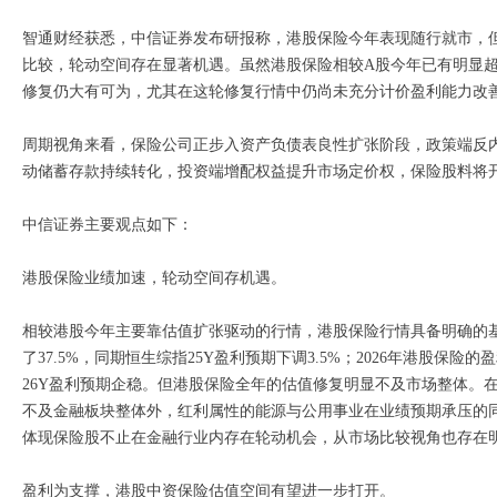
智通财经获悉，中信证券发布研报称，港股保险今年表现随行就市，
比较，轮动空间存在显著机遇。虽然港股保险相较A股今年已有明显
修复仍大有可为，尤其在这轮修复行情中仍尚未充分计价盈利能力改
周期视角来看，保险公司正步入资产负债表良性扩张阶段，政策端反
动储蓄存款持续转化，投资端增配权益提升市场定价权，保险股料将
中信证券主要观点如下：
港股保险业绩加速，轮动空间存机遇。
相较港股今年主要靠估值扩张驱动的行情，港股保险行情具备明确的基本面
了37.5%，同期恒生综指25Y盈利预期下调3.5%；2026年港股保
26Y盈利预期企稳。但港股保险全年的估值修复明显不及市场整体。在
不及金融板块整体外，红利属性的能源与公用事业在业绩预期承压的同
体现保险股不止在金融行业内存在轮动机会，从市场比较视角也存在
盈利为支撑，港股中资保险估值空间有望进一步打开。